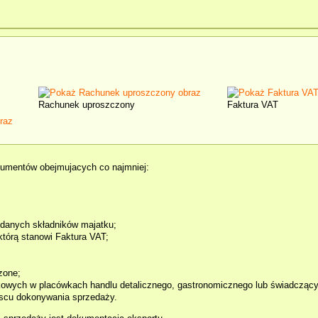
Rachunek uproszczony
Faktura VAT
okumentów obejmujacych co najmniej:
danych składników majatku;
którą stanowi Faktura VAT;
zone;
wych w placówkach handlu detalicznego, gastronomicznego lub świadczących
scu dokonywania sprzedaży.