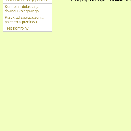
Szczególnym rodzajem dokumentacji 
dowodów do księgowania
Kontrola i dekretacja
dowodu księgowego
Przykład sporzadzenia
polecenia przelewu
Test kontrolny