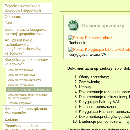
Pojęcie i klasyfikacja
dowodów księgowych
Od autora
Cele
Dowody sprzedaży
Dokumentacja księgowa
operacji gospodarczych
Art. 20 ustawy o
Rachunek
rachunkowości -
klasyfikacja dowodów
księgowych
Korygująca faktura VAT
Klasyfikacja dokumentów
księgowych
Dokumentacja sprzedaży
, zbiór d
Dokumenty kasowe
Dokumenty bankowe
Oferty sprzedaży;
Dokumenty magazynowe
Zamówienia;
Dokumenty płacowe
Umowy;
Dokumenty zakupu i sprzedaży
Dokumentację rozchodu sprze
Dokumentacja zmian w stanie
Dokumentacje rozliczeniową, 
środków trwałych
Korygujące Faktury VAT;
Dowody księgowe
Rachunki uproszczone;
Rzetelność sporządzania
Korygujace Rachunki uproszc
dokumentów
Dokumentacja utargów gotówko
Zadanie
Ewidencje pomocnicze w miej
Zasady sporządzania