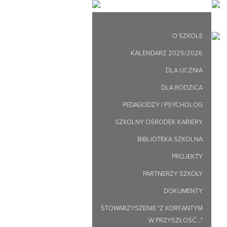
O SZKOLE
KALENDARZ 2025/2026
DLA UCZNIA
DLA RODZICA
PEDAGODZY I PSYCHOLOG
SZKOLNY OŚRODEK KARIERY
BIBLIOTEKA SZKOLNA
PROJEKTY
PARTNERZY SZKOŁY
DOKUMENTY
STOWARZYSZENIE "Z KORFANTYM
W PRZYSZŁOŚĆ…"