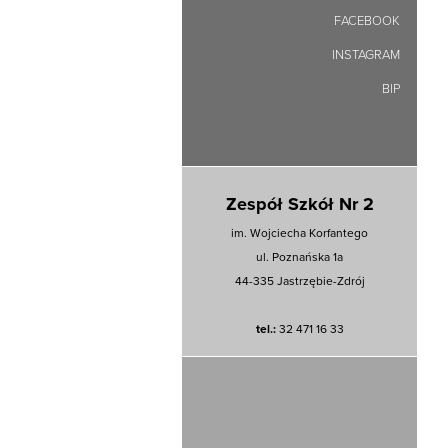
FACEBOOK
INSTAGRAM
BIP
Zespół Szkół Nr 2
im. Wojciecha Korfantego
ul. Poznańska 1a
44-335 Jastrzębie-Zdrój
tel.:
32 471 16 33