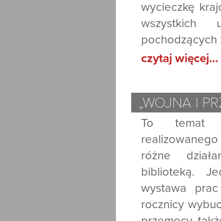
wycieczkę kraj
wszystkich 
pochodzących z
czytaj więcej...
„WOJNA I P
To temat p
realizowanego
różne dział
biblioteką. 
wystawa prac
rocznicy wybuc
przemocy, także