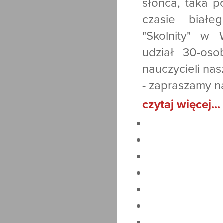
słońca, taka 
czasie białe
"Skolnity" w 
udział 30-os
nauczycieli nas
- zapraszamy n
czytaj więcej...