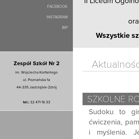
II Liceum Ogólno
FACEBOOK
INSTAGRAM
ora
BIP
Wszystkie sz
Aktualnośc
Zespół Szkół Nr 2
im. Wojciecha Korfantego
ul. Poznańska 1a
44-335 Jastrzębie-Zdrój
SZKOLNE R
tel.:
32 471 16 33
Sudoku to gi
ćwiczenia, pami
i myślenia. 