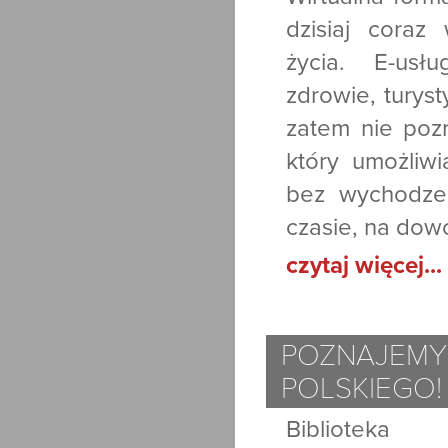
dzisiaj coraz
życia. E-usł
zdrowie, turys
zatem nie poz
który umożliwi
bez wychodze
czasie, na dow
czytaj więcej...
POZNAJEMY
POLSKIEGO!
Biblioteka 