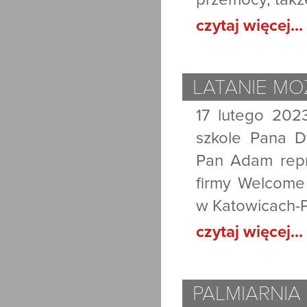
czytaj więcej...
LATANIE MO
17 lutego 202
szkole Pana D
Pan Adam repr
firmy Welcome 
w Katowicach-
czytaj więcej...
PALMIARNIA 