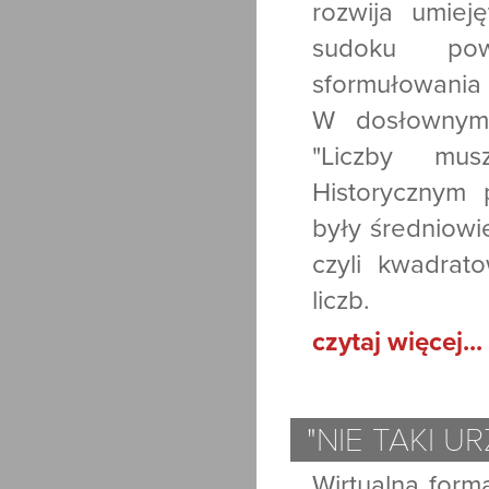
rozwija umiej
sudoku pow
sformułowania "
W dosłownym 
"Liczby mus
Historycznym
były średniowi
czyli kwadrat
liczb.
czytaj więcej...
"NIE TAKI 
Wirtualna form