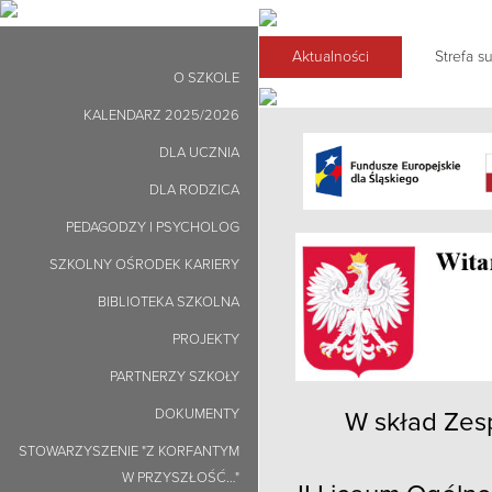
Aktualności
Strefa 
O SZKOLE
KALENDARZ 2025/2026
DLA UCZNIA
DLA RODZICA
PEDAGODZY I PSYCHOLOG
SZKOLNY OŚRODEK KARIERY
BIBLIOTEKA SZKOLNA
PROJEKTY
PARTNERZY SZKOŁY
DOKUMENTY
W skład Zes
STOWARZYSZENIE "Z KORFANTYM
W PRZYSZŁOŚĆ…"