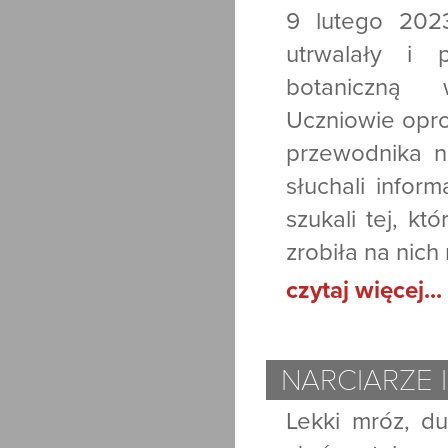
9 lutego 202
utrwalały i 
botaniczną w
Uczniowie opro
przewodnika ni
słuchali inform
szukali tej, któ
zrobiła na nich
czytaj więcej...
NARCIARZE 
Lekki mróz, du