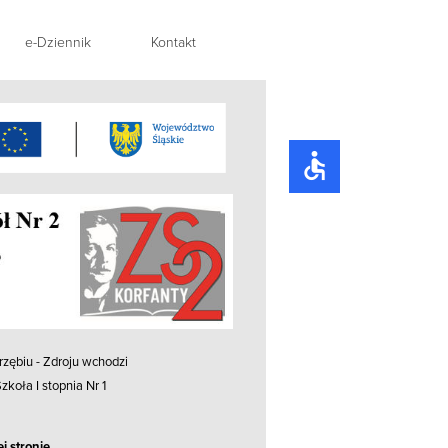
e-Dziennik
Kontakt
accessible
rzębiu - Zdroju
wchodzi
koła I stopnia Nr 1
j stronie
.