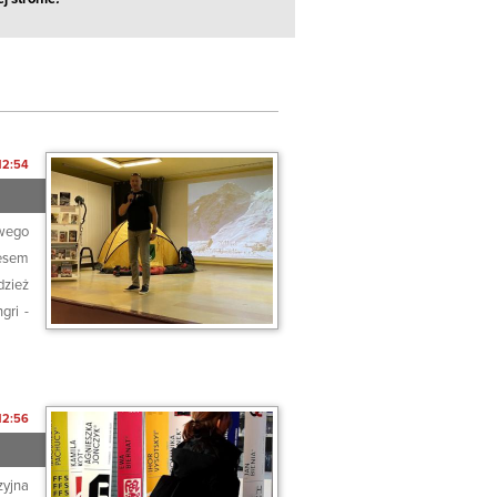
12:54
owego
zesem
dzież
gri -
12:56
zyjna