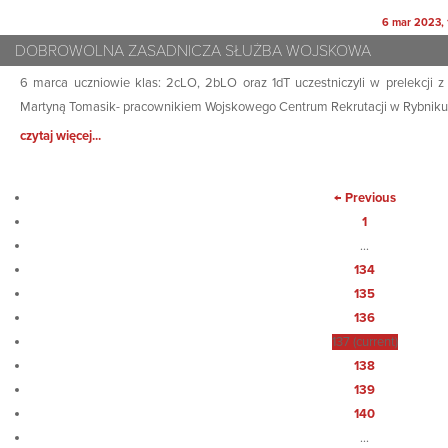
6 mar 2023, 
DOBROWOLNA ZASADNICZA SŁUŻBA WOJSKOWA
6 marca uczniowie klas: 2cLO, 2bLO oraz 1dT uczestniczyli w prelekcji z 
Martyną Tomasik- pracownikiem Wojskowego Centrum Rekrutacji w Rybniku
czytaj więcej...
← Previous
1
…
134
135
136
137
(current)
138
139
140
…