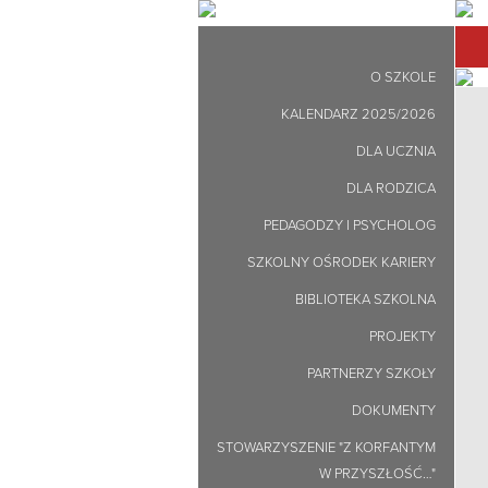
O SZKOLE
KALENDARZ 2025/2026
DLA UCZNIA
DLA RODZICA
PEDAGODZY I PSYCHOLOG
SZKOLNY OŚRODEK KARIERY
BIBLIOTEKA SZKOLNA
PROJEKTY
PARTNERZY SZKOŁY
DOKUMENTY
STOWARZYSZENIE "Z KORFANTYM
W PRZYSZŁOŚĆ…"