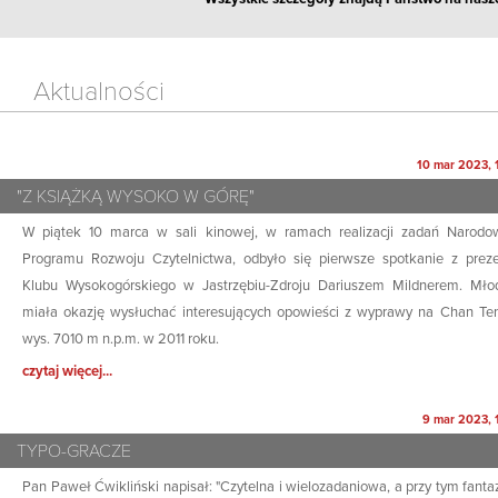
Aktualności
10 mar 2023, 
"Z KSIĄŻKĄ WYSOKO W GÓRĘ"
W piątek 10 marca w sali kinowej, w ramach realizacji zadań Narod
Programu Rozwoju Czytelnictwa, odbyło się pierwsze spotkanie z pre
Klubu Wysokogórskiego w Jastrzębiu-Zdroju Dariuszem Mildnerem. Mło
miała okazję wysłuchać interesujących opowieści z wyprawy na Chan Ten
wys. 7010 m n.p.m. w 2011 roku.
czytaj więcej...
9 mar 2023, 
TYPO-GRACZE
Pan Paweł Ćwikliński napisał: "Czytelna i wielozadaniowa, a przy tym fanta