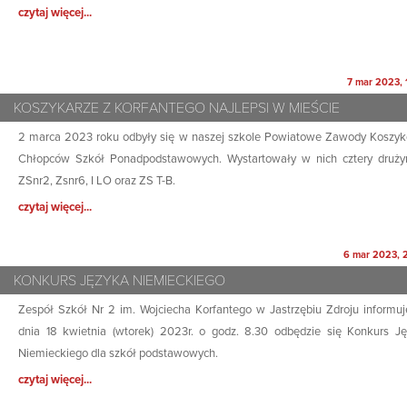
czytaj więcej...
7 mar 2023, 
KOSZYKARZE Z KORFANTEGO NAJLEPSI W MIEŚCIE
2 marca 2023 roku odbyły się w naszej szkole Powiatowe Zawody Koszy
Chłopców Szkół Ponadpodstawowych. Wystartowały w nich cztery druży
ZSnr2, Zsnr6, I LO oraz ZS T-B.
czytaj więcej...
6 mar 2023, 
KONKURS JĘZYKA NIEMIECKIEGO
Zespół Szkół Nr 2 im. Wojciecha Korfantego w Jastrzębiu Zdroju informuj
dnia 18 kwietnia (wtorek) 2023r. o godz. 8.30 odbędzie się Konkurs J
Niemieckiego dla szkół podstawowych.
czytaj więcej...