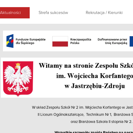
Aktualności
Strefa sukcesów
Rekrutacja / Kierunki
W skład Zespołu Szkół Nr 2 im. Wojciecha Korfantego
w Jast
II Liceum Ogólnokształcące, Technikum Nr 1, Branżowa Sz
oraz Branżowa Szkoła II stopnia Nr 2.
Wszystkie szczegóły znajdą Państwo na nasze