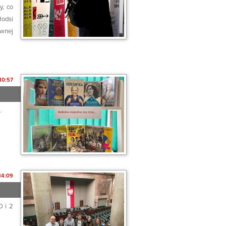
y, co
łodsi
ywnej
10:57
…
14:09
O i 2