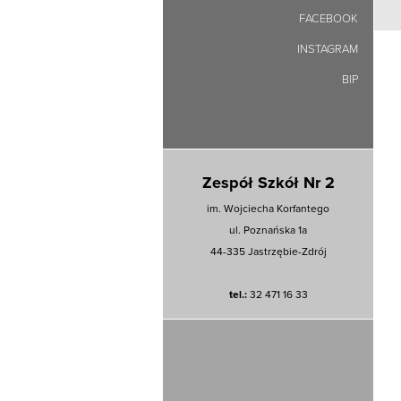
FACEBOOK
INSTAGRAM
BIP
Zespół Szkół Nr 2
im. Wojciecha Korfantego
ul. Poznańska 1a
44-335 Jastrzębie-Zdrój
tel.:
32 471 16 33