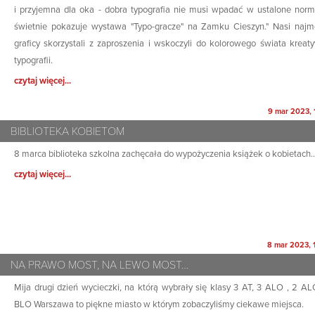
i przyjemna dla oka - dobra typografia nie musi wpadać w ustalone norm
świetnie pokazuje wystawa "Typo-gracze" na Zamku Cieszyn." Nasi najm
graficy skorzystali z zaproszenia i wskoczyli do kolorowego świata kreat
typografii.
czytaj więcej...
9 mar 2023, 
BIBLIOTEKA KOBIETOM
8 marca biblioteka szkolna zachęcała do wypożyczenia książek o kobietach
czytaj więcej...
8 mar 2023, 
NA PRAWO MOST, NA LEWO MOST…
Mija drugi dzień wycieczki, na którą wybrały się klasy 3 AT, 3 ALO , 2 AL
BLO Warszawa to piękne miasto w którym zobaczyliśmy ciekawe miejsca.