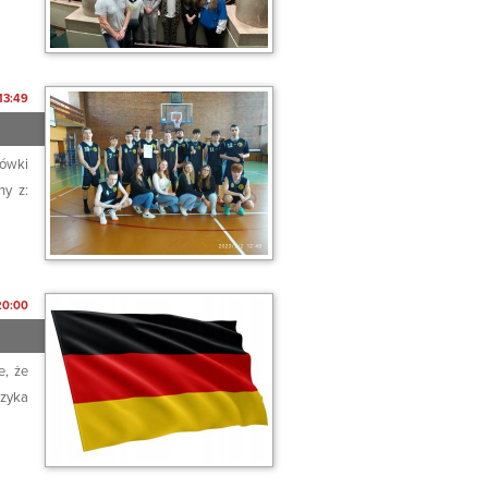
13:49
kówki
ny z:
20:00
e, że
ęzyka