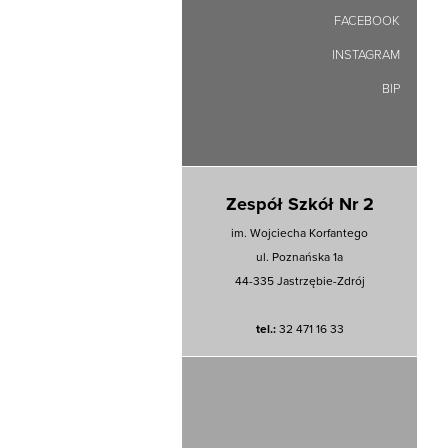
FACEBOOK
INSTAGRAM
BIP
Zespół Szkół Nr 2
im. Wojciecha Korfantego
ul. Poznańska 1a
44-335 Jastrzębie-Zdrój
tel.:
32 471 16 33