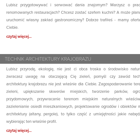
Lubisz przygotowywać i serwować dania znajomym? Marzysz o pra
renomowanych restauracjach? Chcesz zostać szefem kuchni? A może plan
uruchomić własny zakład gastronomiczny? Dobrze trafiłeś - mamy ofert
Ciebie.
czytaj więcej...
TECHNIK ARCHITEKTURY KRAJOBRAZU
Lubisz przyrodę, ekologię, nie jest ci obca troska o środowisko natur
zwracasz uwagę na otaczającą Cię zieleń, pomyśl czy zawód tech
architektury krajobrazu nie jest właśnie dla Ciebie. Zagospodarowanie te
zieleni, upiększanie skwerów miejskich, tworzenie parków, ogr
przydomowych, przywracanie terenom miejskim naturalnych właściwo
zazielenianie osiedli mieszkaniowych, projektowanie ogrodów i obiektów 
architektury (altany, pergole), to tylko część z umiejętności jakie nabęd
wybierając ten właśnie profil.
czytaj więcej...