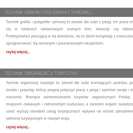
TECHNIK GRAFIKI I POLIGRAFII CYFROWEJ
Technik grafiki i poligrafiki cyfrowej to zawód dla ludzi z pasją. Ich prace z
się w folderach reklamowych znanych firm, telewizji czy bilbord
Profesjonaliści pracujący w tej dziedzinie, na co dzień korzystają z nowocze
oprogramowań. Są cenionymi i poszukiwanymi ekspertami.
czytaj więcej...
TECHNIK ORGANIZACJI TURYSTYKI
Technik organizacji turystyki to zawód dla ludzi kochających podróże, p
świata i przyrody, którzy pragną połączyć pracę z pasją i spełniać swoje i i
marzenia. Rosnące zainteresowanie turystów zagranicznych Polską 
miejscem ciekawym i różnorodnym kulturowo, a zarazem krajem świadc
coraz wyższy standard usług turystycznych wpływa na wzrost zatrudnie
sektorze turystycznym w naszym kraju
czytaj więcej...