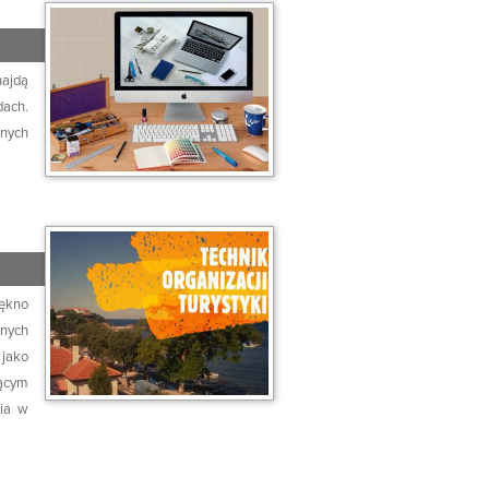
najdą
ach.
snych
iękno
nnych
jako
zącym
nia w