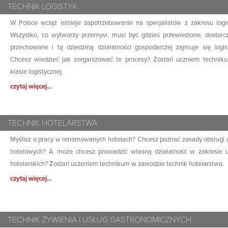
TECHNIK LOGISTYK
W Polsce wciąż istnieje zapotrzebowanie na specjalistów z zakresu logis
Wszystko, co wytworzy przemysł, musi być gdzieś przewiezione, dostarc
przechowane i tą dziedziną działalności gospodarczej zajmuje się logis
Chcesz wiedzieć jak zorganizować te procesy? Zostań uczniem techni
klasie logistycznej.
czytaj więcej...
TECHNIK HOTELARSTWA
Myślisz o pracy w renomowanych hotelach? Chcesz poznać zasady obsługi 
hotelowych? A może chcesz prowadzić własną działalność w zakresie 
hotelarskich? Zostań uczeniem technikum w zawodzie technik hotelarstwa.
czytaj więcej...
TECHNIK ŻYWIENIA I USŁUG GASTRONOMICZNYCH