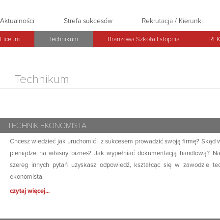
Aktualności
Strefa sukcesów
Rekrutacja / Kierunki
Liceum
Technikum
Branżowa Szkoła I stopnia
REK
Technikum
TECHNIK EKONOMISTA
Chcesz wiedzieć jak uruchomić i z sukcesem prowadzić swoją firmę? Skąd 
pieniądze na własny biznes? Jak wypełniać dokumentacją handlową? Na
szereg innych pytań uzyskasz odpowiedź, kształcąc się w zawodzie te
ekonomista.
czytaj więcej...