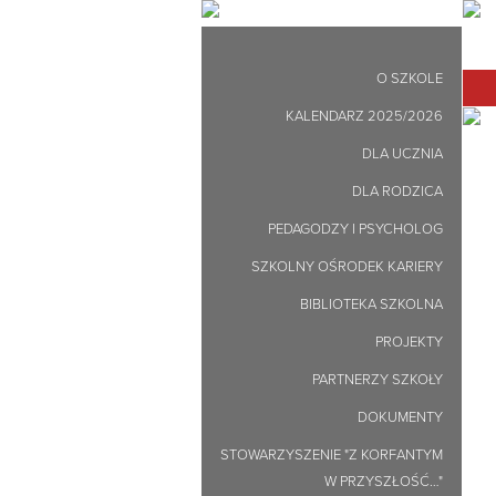
O SZKOLE
KALENDARZ 2025/2026
DLA UCZNIA
DLA RODZICA
PEDAGODZY I PSYCHOLOG
SZKOLNY OŚRODEK KARIERY
BIBLIOTEKA SZKOLNA
PROJEKTY
PARTNERZY SZKOŁY
DOKUMENTY
STOWARZYSZENIE "Z KORFANTYM
W PRZYSZŁOŚĆ…"