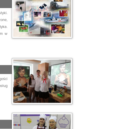
tyki.
zone,
tyka.
kum w
gości
usług